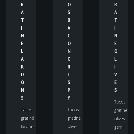
R
O
R
A
S
A
T
B
T
I
A
I
N
C
N
É
O
É
L
N
O
A
C
L
R
R
I
D
I
V
O
S
E
N
P
S
S
Y
Tacos
Tacos
Tacos
gratiné
gratiné
gratiné
olives
lardons
olives
garni