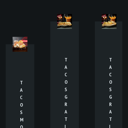
T
T
A
A
C
C
O
O
T
S
S
A
G
G
C
R
R
O
A
A
S
T
T
M
I
I
O