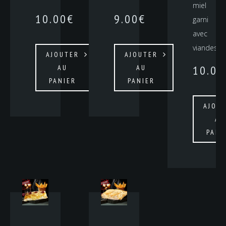
miel
10.00
€
9.00
€
garni
avec
viandes…
AJOUTER
AJOUTER
10.00
AU
AU
PANIER
PANIER
AJOU
AU
PANI