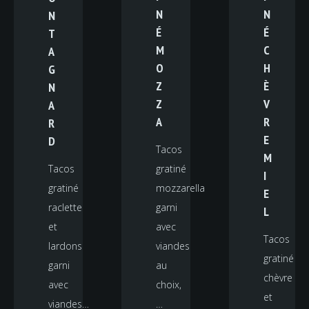
N
N
N
É
É
T
M
C
A
O
H
G
Z
È
N
Z
V
A
A
R
R
E
D
Tacos
M
Tacos
gratiné
I
gratiné
mozzarella
E
raclette
garni
L
et
avec
Tacos
lardons
viandes
gratiné
garni
au
chèvre
avec
choix,
et
viandes…
…