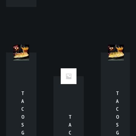
T
T
A
A
C
C
O
T
O
S
A
S
G
C
G