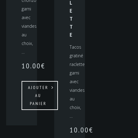
chorizo
L
garni
E
avec
T
viandes
T
E
au
choix,
Tacos
…
gratiné
10.00
€
raclette
garni
avec
AJOUTER
viandes
AU
au
PANIER
choix,
…
10.00
€