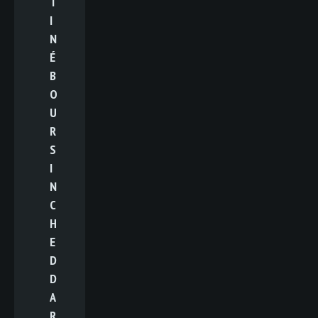
T
I
N
É
B
O
U
R
S
I
N
C
H
E
D
D
A
R