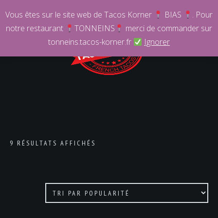
Vous êtes sur le site web de Tacos Korner
BIAS
. Pour
notre restaurant
TONNEINS
merci de commander sur
tonneins.tacos-korner.fr
Ignorer
9 RÉSULTATS AFFICHÉS