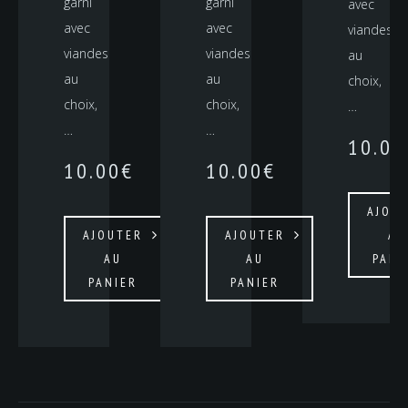
garni
garni
avec
avec
avec
viandes
viandes
viandes
au
au
au
choix,
choix,
choix,
…
…
…
10.00
10.00
€
10.00
€
AJOU
AJOUTER
AJOUTER
AU
AU
AU
PANI
PANIER
PANIER