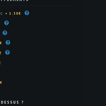
és
+ 1.50€
€
0€
€
€
0€
 DESSUS ?