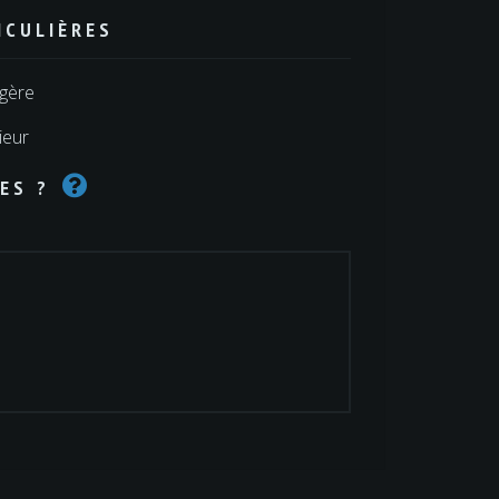
ICULIÈRES
gère
rieur
ES ?