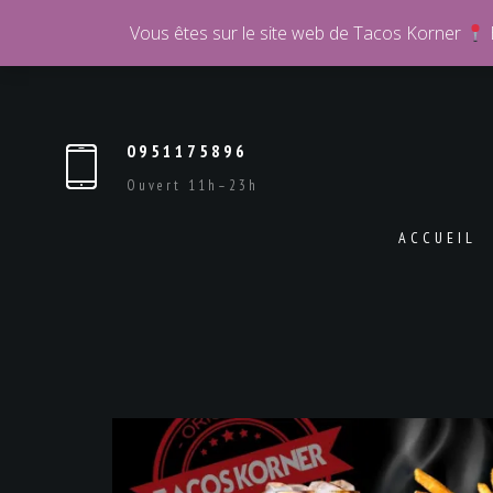
Vous êtes sur le site web de Tacos Korner
0951175896
Ouvert 11h–23h
ACCUEIL