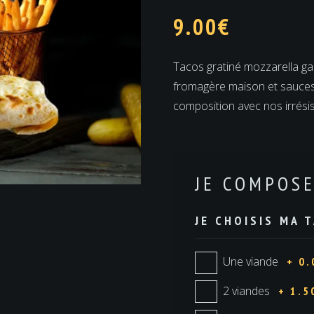
9.00
€
Tacos gratiné mozzarella gar
fromagère maison et sauces
composition avec nos irrésis
JE COMPOS
JE CHOISIS MA T
Une viande
+ 0.
2 viandes
+ 1.5