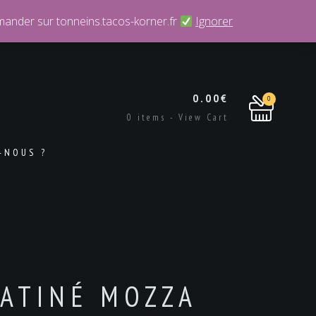
ander sur tonneins.tacos-korner.fr
Ignorer
0.00
€
0
0 items - View Cart
-NOUS ?
RATINÉ MOZZA