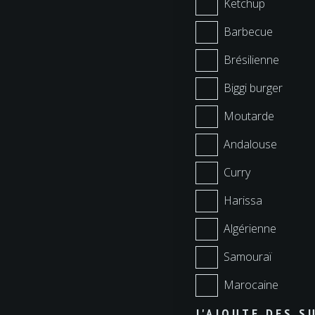
Ketchup
Barbecue
Brésilienne
Biggi burger
Moutarde
Andalouse
Curry
Harissa
Algérienne
Samouraï
Marocaine
J'AJOUTE DES 