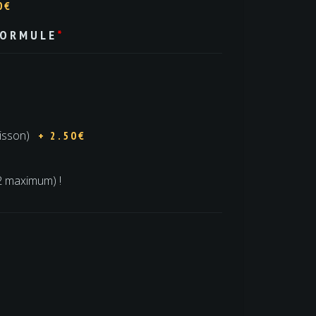
0€
FORMULE
*
€
isson)
+ 2.50€
2 maximum) !