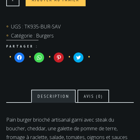
de
Le
Savoyard
UGS :
TK935-BUR-SAV
Catégorie :
Burgers
PARTAGER :
Cliquez
Cliquez
Cliquez
Cliquez
pour
pour
pour
pour
partager
partager
partager
partager
sur
sur
sur
sur
Facebook(ouvre
WhatsApp(ouvre
Pinterest(ouvre
Twitter(ouvre
dans
dans
dans
dans
une
une
une
une
nouvelle
nouvelle
nouvelle
nouvelle
fenêtre)
fenêtre)
fenêtre)
fenêtre)
DESCRIPTION
AVIS (0)
Pain burger brioché artisanal garni avec steak du
boucher, cheddar, une galette de pomme de terre,
fromage à raclette, salade, tomates, oignons et sauces