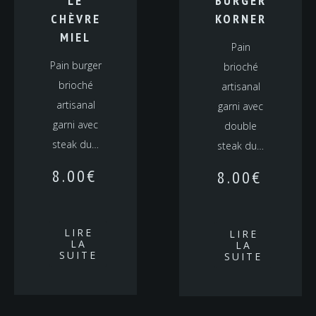
LE
BURGER
CHÈVRE
KORNER
MIEL
Pain
Pain burger
brioché
brioché
artisanal
artisanal
garni avec
garni avec
double
steak du…
steak du…
8.00
€
8.00
€
LIRE
LIRE
LA
LA
SUITE
SUITE