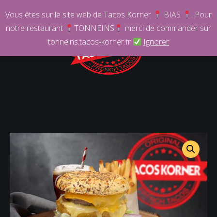
Vous êtes sur le site web de Tacos Korner
BIAS
. Pour
notre restaurant
TONNEINS
merci de commander sur
tonneins.tacos-korner.fr
Ignorer